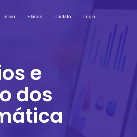
Início
Planos
Contato
Login
ios e
ão dos
rmática