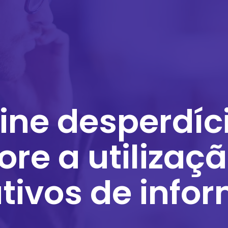
ine desperdíc
re a utilizaç
tivos de info