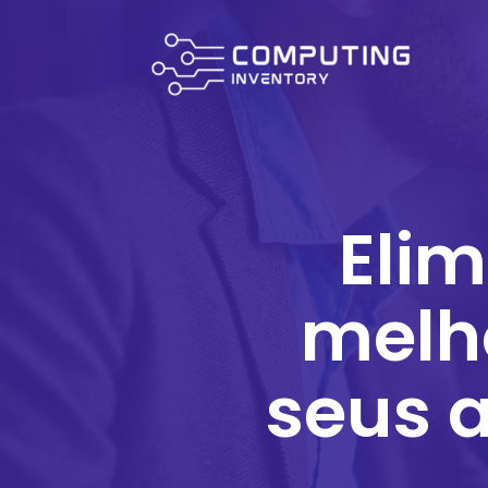
Elim
melho
seus a