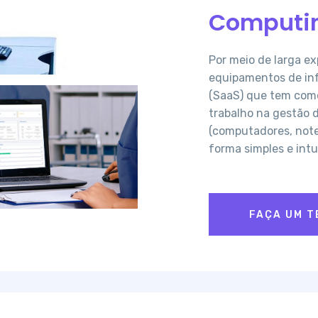
Computin
Por meio de larga e
equipamentos de in
(SaaS) que tem como
trabalho na gestão 
(computadores, note
forma simples e intu
FAÇA UM T